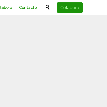
Skip

Colabora
olabora!
Contacto
to
content