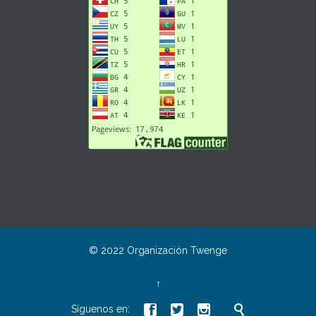
© 2022 Organización
Twenge
↑




Síguenos en: