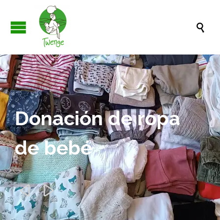

Donación de ropa
de bebé

