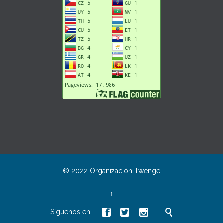
© 2022 Organización
Twenge
↑




Síguenos en: