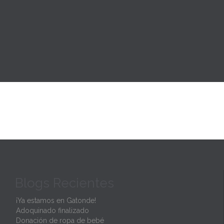
Blogs Recientes
¡Ya estamos en Gatonde!
Adoquinado finalizado
Donación de ropa de bebé