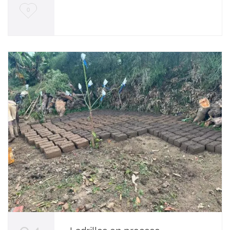
L
0
o
v
e
i
t