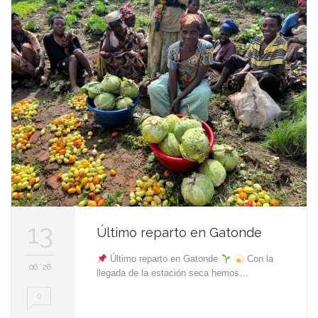
i
t
13
Último reparto en Gatonde
Último reparto en Gatonde
Con la
06 '26
llegada de la estación seca hemos…
0