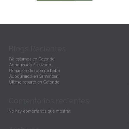
Blogs Recientes
¡Ya estamos en Gatonde!
Adoquinado finalizado
Donación de ropa de bebé
Adoquinado en Samandari
Último reparto en Gatonde
Comentarios recientes
No hay comentarios que mostrar.