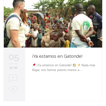
05
¡Ya estamos en Gatonde!
¡Ya estamos en Gatonde!
Nada más
07 '26
llegar, nos hemos puesto manos a…
0
L
0
o
v