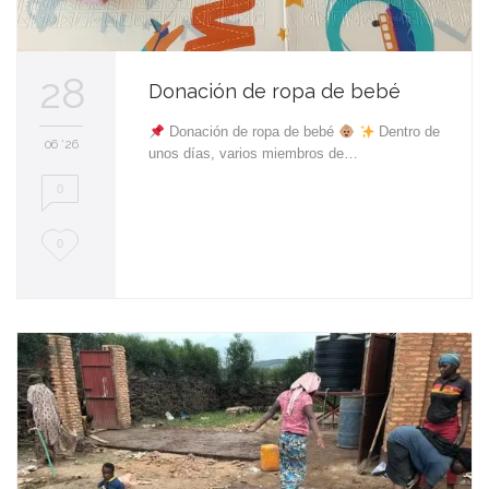
28
Donación de ropa de bebé
Donación de ropa de bebé
Dentro de
06 '26
unos días, varios miembros de…
0
L
0
o
v
e
i
t