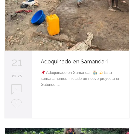
21
Adoquinado en Samandari
Adoquinado en Samandari
Esta
06 '26
semana hemos iniciado un nuevo proyecto en
Gatonde:…
0
L
0
o
v
e