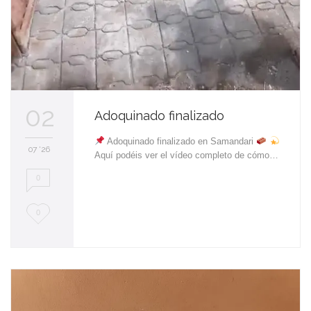
02
Adoquinado finalizado
Adoquinado finalizado en Samandari
07 '26
Aquí podéis ver el vídeo completo de cómo…
0
L
0
o
v
e
i