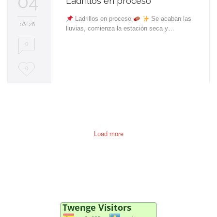
04
Ladrillos en proceso
Ladrillos en proceso
Se acaban las
06 '26
lluvias, comienza la estación seca y…
0
L
0
o
v
e
i
Load more
t