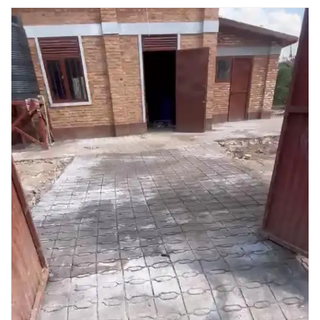
e
i
t