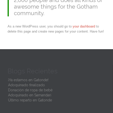
awesome things for the Gotham
community.
As a new WordPress user, you should go to
your dashboard
to
delete this page and create new pages for your content. Have fun!
Blogs Recientes
¡Ya estamos en Gatonde!
Adoquinado finalizado
Donación de ropa de bebé
Adoquinado en Samandari
Último reparto en Gatonde