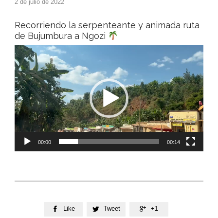
2 de julio de 2022
Recorriendo la serpenteante y animada ruta
de Bujumbura a Ngozi
Reproductor
de
vídeo
00:00
00:14
Like
Tweet
+1


