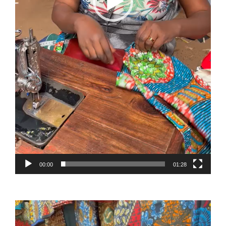
00:00
01:28
Reproductor
de
vídeo