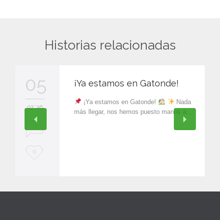
Historias relacionadas
05
¡Ya estamos en Gatonde!
¡Ya estamos en Gatonde!
Nada
07 '26
más llegar, nos hemos puesto manos a…
0
L
0
o
v
e
i