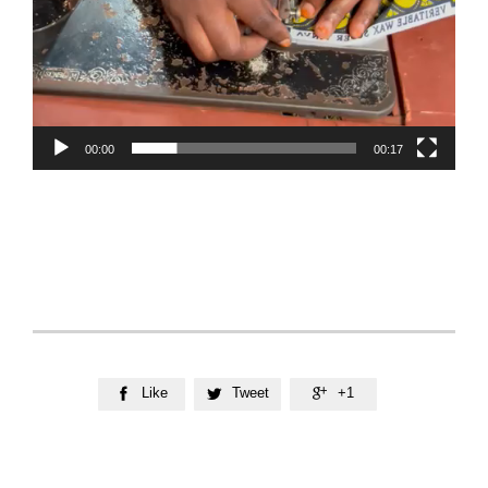
00:00
00:17
Like
Tweet
+1


