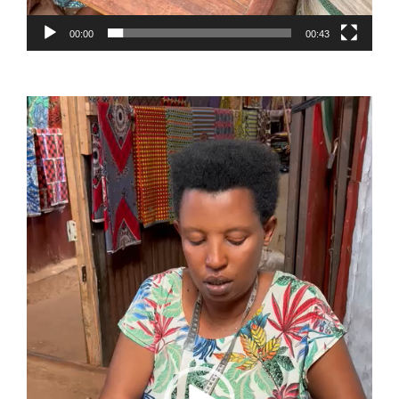
00:00
00:43
Reproductor
de
vídeo