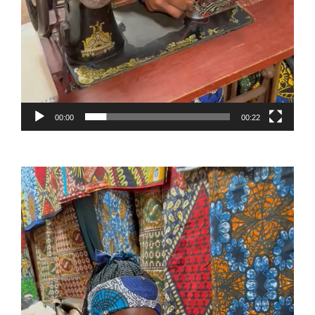
00:00
00:22
Reproductor
de
vídeo