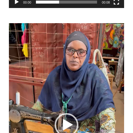
00:00
00:08
Reproductor
de
vídeo