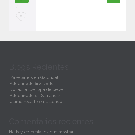
0
L
0
o
v
e
i
Blogs Recientes
t
¡Ya estamos en Gatonde!
Adoquinado finalizado
Donación de ropa de bebé
Adoquinado en Samandari
Último reparto en Gatonde
Comentarios recientes
No hay comentarios que mostrar.