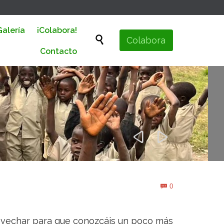
Skip
Galería
¡Colabora!
to

Colabora
content
Contacto


Comments
0

ovechar para que conozcáis un poco más