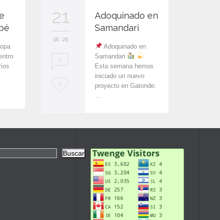
21
13
e
Adoquinado en
bé
Samandari
06 '26
06 '26
ropa
Adoquinado en
ntro
Samandari
0
0
rios
Esta semana hemos
iniciado un nuevo
L
L
0
0
proyecto en Gatonde:
…
o
o
v
v
e
e
i
i
Buscar
t
t