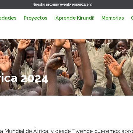
Nuestro próximo evento empieza en:
edades
Proyectos
¡Aprende Kirundi!
Memorias
rica 2024
a Mundial de África, y desde Twenge queremos apr