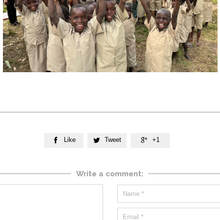
Like
Tweet
+1



Write a comment: