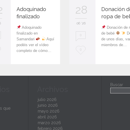
2
28
Adoquinado
Donación d
finalizado
ropa de be
6
06 '26
Adoquinado
Donación de 
finalizado en
de bebé
De
0
Samandari
Aquí
de unos días, va
podéis ver el vídeo
miembros de…
L
0
completo de cómo…
o
v
e
Buscar
ios
Archivos
i
t
julio 2026
junio 2026
s que
mayo 2026
abril 2026
marzo 2026
febrero 2026