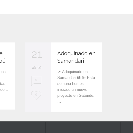
21
13
e
Adoquinado en
bé
Samandari
06 '26
06 '26
ropa
📌 Adoquinado en
Samandari 🏫 💫 Esta
0
0
ías,
semana hemos
s de…
iniciado un nuevo
L
L
0
0
proyecto en Gatonde:
…
o
o
v
v
e
e
i
i