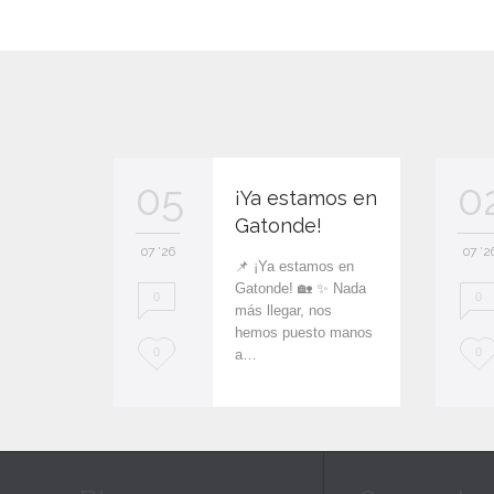
05
0
¡Ya estamos en
Gatonde!
07 '26
07 '2
📌 ¡Ya estamos en
Gatonde! 🏡 ✨ Nada
0
0
más llegar, nos
hemos puesto manos
L
L
0
0
a…
o
o
v
v
e
e
i
i