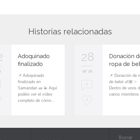
Historias relacionadas
2
28
Adoquinado
Donación d
finalizado
ropa de be
6
06 '26
📌 Adoquinado
📌 Donación de 
finalizado en
de bebé 👶🏽 ✨
0
Samandari 🧱 💫 Aquí
Dentro de unos d
podéis ver el vídeo
varios miembro
L
0
completo de cómo…
o
v
e
Buscar
i