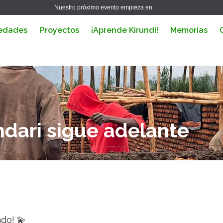
Nuestro próximo evento empieza en:
edades
Proyectos
¡Aprende Kirundi!
Memorias
dari sigue adelante
do! 💫