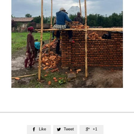
Like
Tweet
+1


