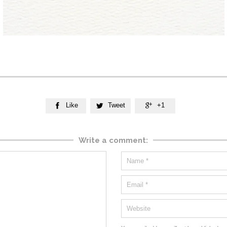
Like
Tweet
+1



Write a comment: