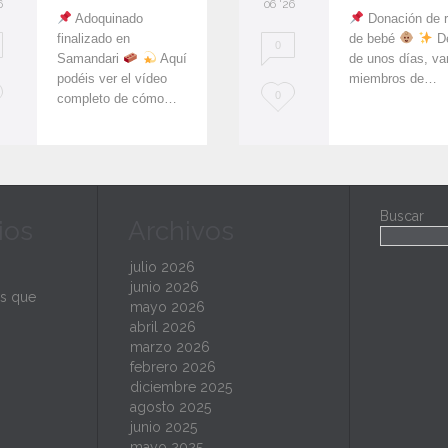
6
06 '26
Adoquinado
Donación de 
finalizado en
de bebé
De
0
Samandari
Aquí
de unos días, va
podéis ver el vídeo
miembros de…
L
0
completo de cómo…
o
v
e
Buscar
ios
Archivos
i
t
julio 2026
junio 2026
s que
mayo 2026
abril 2026
marzo 2026
febrero 2026
diciembre 2025
agosto 2025
junio 2025
mayo 2025