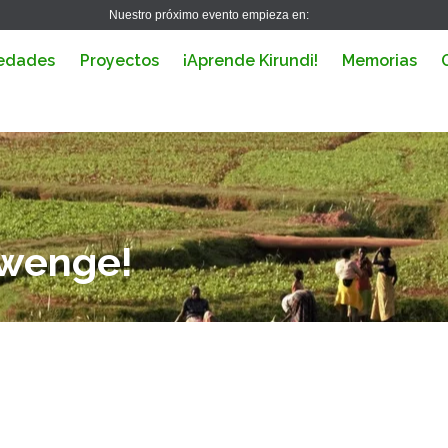
Nuestro próximo evento empieza en:
edades
Proyectos
¡Aprende Kirundi!
Memorias
Twenge!