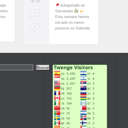
06 '26
06 '26
ropa
Adoquinado en
ntro
Samandari
0
0
rios
Esta semana hemos
iniciado un nuevo
L
L
0
0
proyecto en Gatonde:
…
o
o
v
v
e
e
i
i
Buscar
t
t