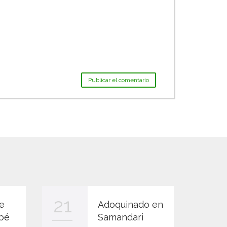
21
13
e
Adoquinado en
bé
Samandari