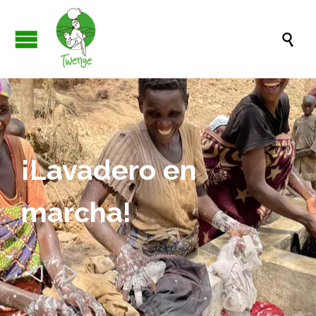

¡Lavadero en
marcha!

