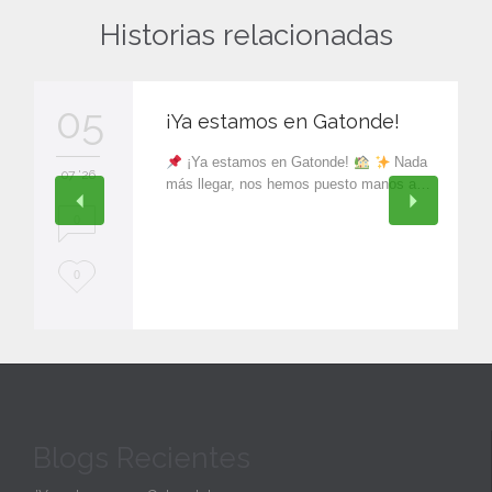
Historias relacionadas
05
¡Ya estamos en Gatonde!
¡Ya estamos en Gatonde!
Nada
07 '26
más llegar, nos hemos puesto manos a…
0
L
0
o
v
e
i
Blogs Recientes
t