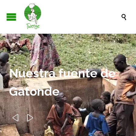

Nuestra fuente de
Gatonde

