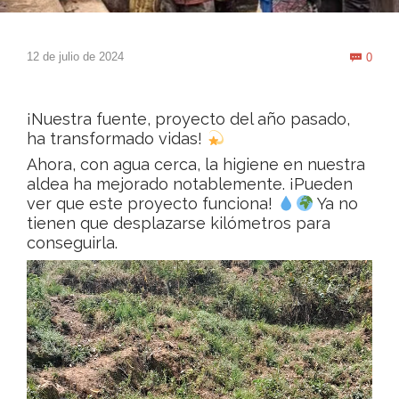
Com
12 de julio de 2024
0

¡Nuestra fuente, proyecto del año pasado,
ha transformado vidas!
Ahora, con agua cerca, la higiene en nuestra
aldea ha mejorado notablemente. ¡Pueden
ver que este proyecto funciona!
Ya no
tienen que desplazarse kilómetros para
conseguirla.
Reproductor
de
vídeo