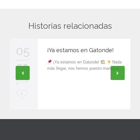
Historias relacionadas
05
¡Ya estamos en Gatonde!
¡Ya estamos en Gatonde!
Nada
07 '26
más llegar, nos hemos puesto manos a…
0
L
0
o
v
e
i