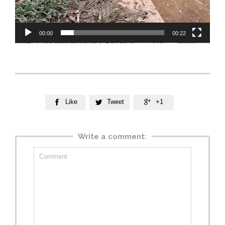
00:00
00:22
Like
Tweet
+1



Write a comment: