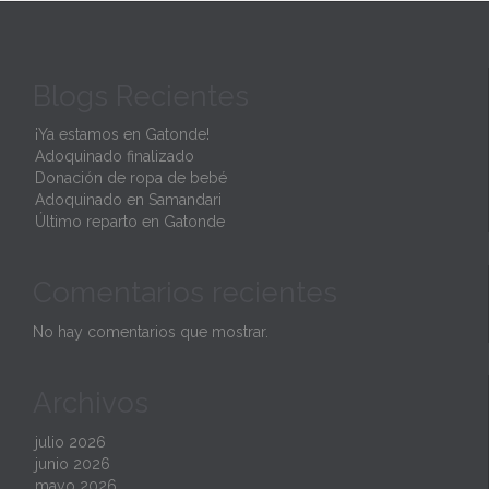
e
i
Blogs Recientes
t
¡Ya estamos en Gatonde!
Adoquinado finalizado
Donación de ropa de bebé
Adoquinado en Samandari
Último reparto en Gatonde
Comentarios recientes
No hay comentarios que mostrar.
Archivos
julio 2026
junio 2026
mayo 2026