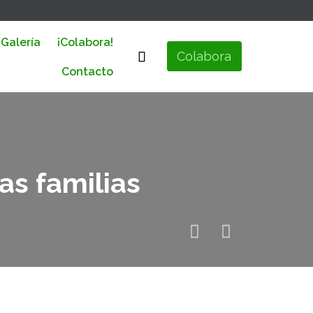
Skip
Galería
¡Colabora!
to

Colabora
content
Contacto
as familias

