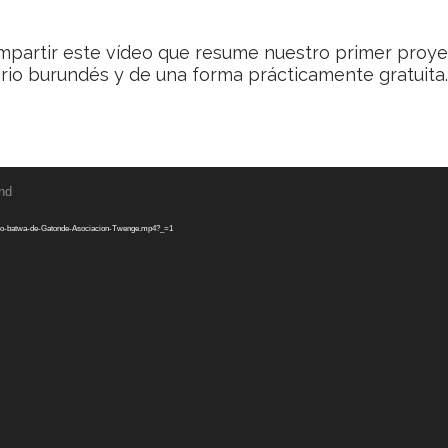
mpartir este vídeo que resume nuestro primer proyec
ario burundés y de una forma prácticamente gratuita.
und
oblado-batwa-de-Gatonde-Asociacion-Twenge.mp4?_=1