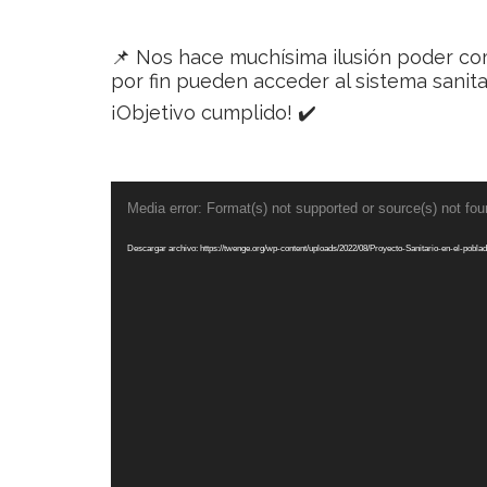
📌 Nos hace muchísima ilusión poder co
por fin pueden acceder al sistema sanit
¡Objetivo cumplido! ✔️
Reproductor
Media error: Format(s) not supported or source(s) not fo
de
vídeo
Descargar archivo: https://twenge.org/wp-content/uploads/2022/08/Proyecto-Sanitario-en-el-p