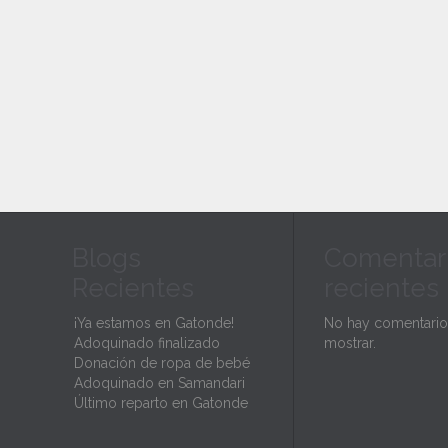
Blogs
Comentar
Recientes
recientes
¡Ya estamos en Gatonde!
No hay comentario
Adoquinado finalizado
mostrar.
Donación de ropa de bebé
Adoquinado en Samandari
Último reparto en Gatonde