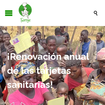

¡Renovación anual
de las tarjetas
sanitarias!