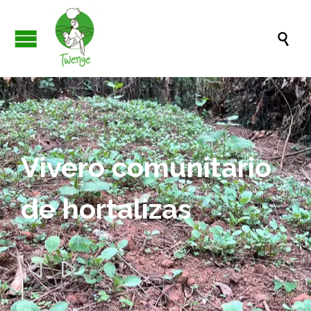

Vivero comunitario
de hortalizas

