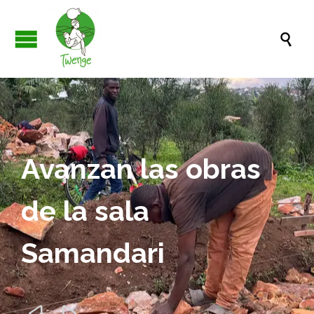

Avanzan las obras
de la sala
Samandari