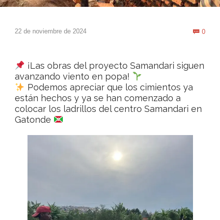
Com
22 de noviembre de 2024
0

¡Las obras del proyecto Samandari siguen
avanzando viento en popa!
Podemos apreciar que los cimientos ya
están hechos y ya se han comenzado a
colocar los ladrillos del centro Samandari en
Gatonde