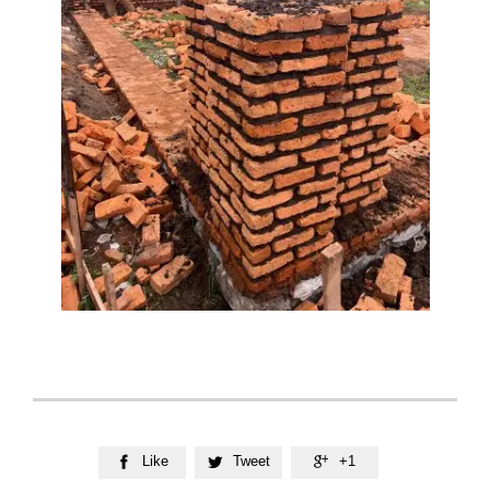
Like
Tweet
+1


