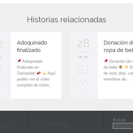
Historias relacionadas
2
28
Adoquinado
Donación d
finalizado
ropa de be
6
06 '26
Adoquinado
Donación de 
finalizado en
de bebé
De
0
Samandari
Aquí
de unos días, va
podéis ver el vídeo
miembros de…
L
0
completo de cómo…
o
v
e
Buscar
ios
Archivos
i
t