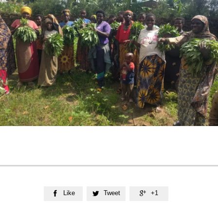
Like
Tweet
+1


