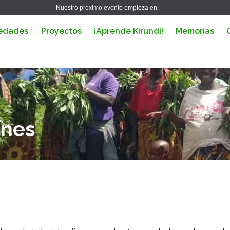
Nuestro próximo evento empieza en:
edades
Proyectos
¡Aprende Kirundi!
Memorias
ones