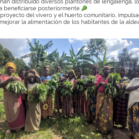
han distribuido diversos plantones de lengalenga, lo
da beneficiarse posteriormente
 proyecto del vivero y el huerto comunitario, impul
mejorar la alimentación de los habitantes de la ald