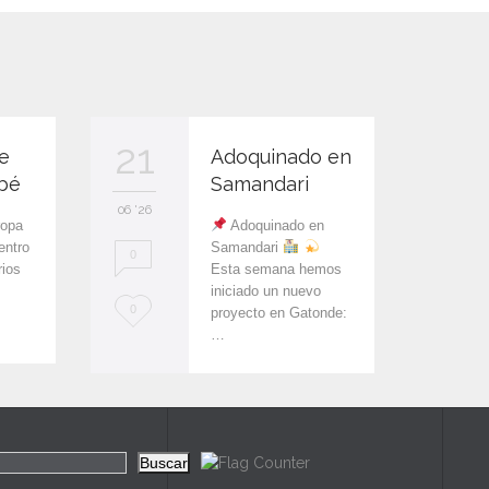
21
13
e
Adoquinado en
bé
Samandari
06 '26
06 '26
ropa
Adoquinado en
ntro
Samandari
0
0
rios
Esta semana hemos
iniciado un nuevo
L
L
0
0
proyecto en Gatonde:
…
o
o
v
v
e
e
i
i
Buscar
t
t