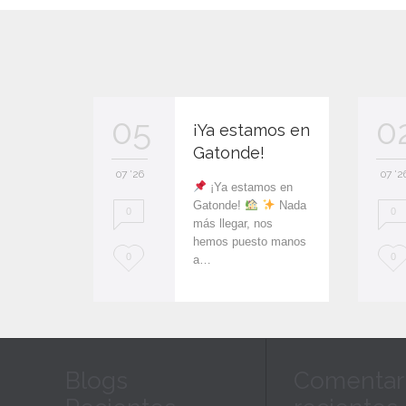
05
0
¡Ya estamos en
Gatonde!
07 '26
07 '2
¡Ya estamos en
Gatonde!
Nada
0
0
más llegar, nos
hemos puesto manos
L
L
0
0
a…
o
o
v
v
e
e
Blogs
Comentar
i
i
t
t