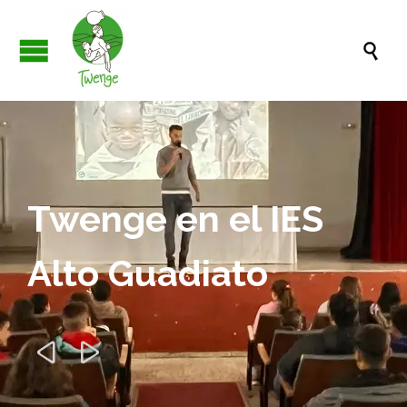

Twenge en el IES
Alto Guadiato

